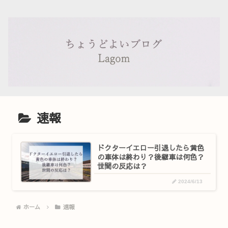
速報
ドクターイエロー引退したら黄色
の車体は終わり？後継車は何色？
世間の反応は？
2024/6/13
ホーム
速報